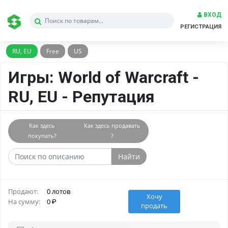
ВХОД
РЕГИСТРАЦИЯ
RU, EU
Free
US
Игры: World of Warcraft -
RU, EU - Репутация
Как здесь
Как здесь продавать
покупать?
?
Найти
Продают:
0 лотов
Хочу
На сумму:
0
продать