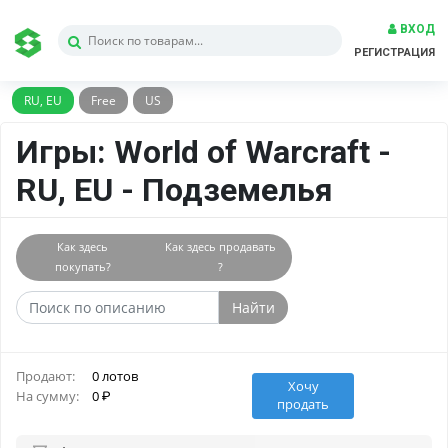
ВХОД
РЕГИСТРАЦИЯ
RU, EU
Free
US
Игры: World of Warcraft -
RU, EU - Подземелья
Как здесь
Как здесь продавать
покупать?
?
Найти
Продают:
0 лотов
Хочу
На сумму:
0
продать