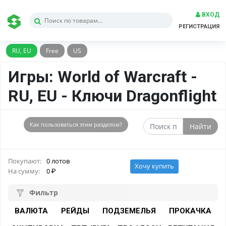
ВХОД
РЕГИСТРАЦИЯ
RU, EU
Free
US
Игры: World of Warcraft -
RU, EU - Ключи Dragonflight
Как пользоваться этим разделом?
Найти
Покупают:
0 лотов
Хочу купить
На сумму:
0
Фильтр
ВАЛЮТА
РЕЙДЫ
ПОДЗЕМЕЛЬЯ
ПРОКАЧКА