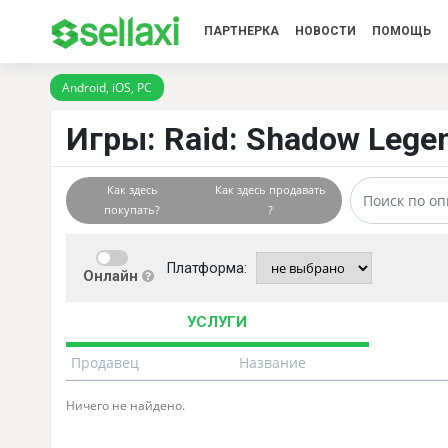
ПАРТНЕРКА
НОВОСТИ
ПОМОЩЬ
Android, iOS, PC
Игры: Raid: Shadow Legend
Как здесь
Как здесь продавать
покупать?
?
Платформа:
Онлайн
УСЛУГИ
Продавец
Название
Ничего не найдено.