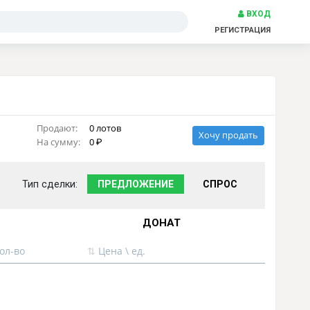
ВХОД
РЕГИСТРАЦИЯ
Продают:
0 лотов
Хочу продать
На сумму:
0
Тип сделки:
ПРЕДЛОЖЕНИЕ
СПРОС
ДОНАТ
ол-во
⇅
Цена \ ед.