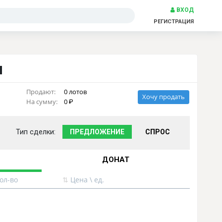
ВХОД
РЕГИСТРАЦИЯ
ы
Продают:
0 лотов
Хочу продать
На сумму:
0
Тип сделки:
ПРЕДЛОЖЕНИЕ
СПРОС
ДОНАТ
ол-во
⇅
Цена \ ед.