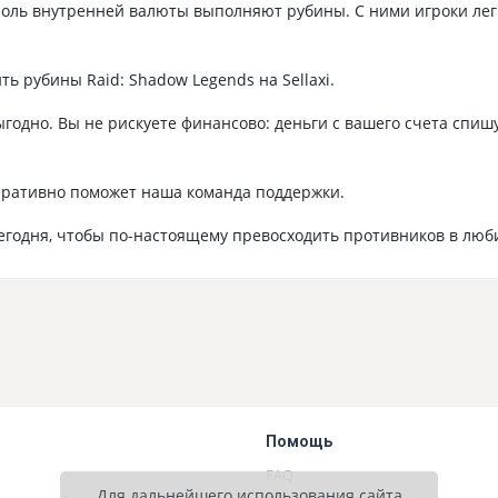
роль внутренней валюты выполняют рубины. С ними игроки лег
ь рубины Raid: Shadow Legends на Sellaxi.
одно. Вы не рискуете финансово: деньги с вашего счета спишут
перативно поможет наша команда поддержки.
егодня, чтобы по-настоящему превосходить противников в люб
Помощь
FAQ
Для дальнейшего использования сайта