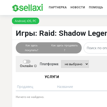
ПАРТНЕРКА
НОВОСТИ
ПОМОЩЬ
Android, iOS, PC
Игры: Raid: Shadow Legen
Как здесь
Как здесь продавать
покупать?
?
Платформа:
Онлайн
УСЛУГИ
Продавец
Название
Ничего не найдено.