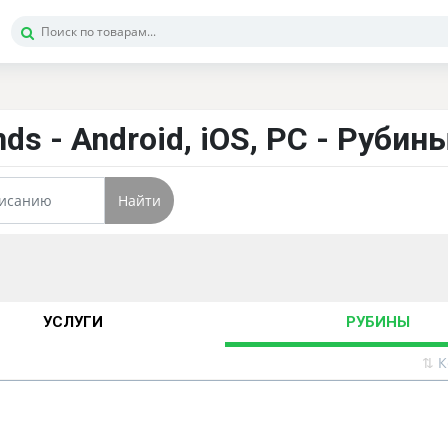
ds - Android, iOS, PC - Рубин
Найти
УСЛУГИ
РУБИНЫ
⇅
К