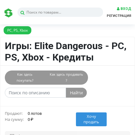
ВХОД
РЕГИСТРАЦИЯ
PC, PS, Xbox
Игры: Elite Dangerous - PC,
PS, Xbox - Кредиты
Как здесь
Как здесь продавать
покупать?
?
Найти
Продают:
0 лотов
Хочу
На сумму:
0
продать