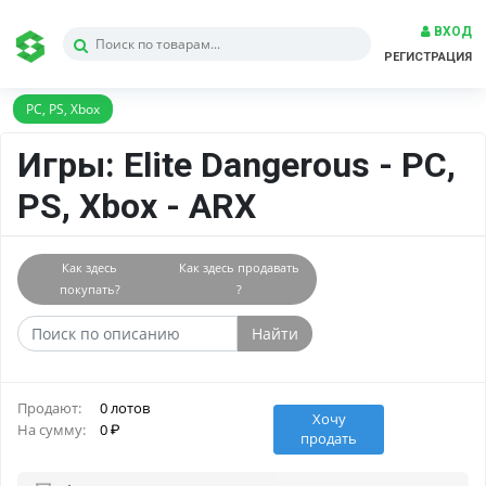
ВХОД
РЕГИСТРАЦИЯ
PC, PS, Xbox
Игры: Elite Dangerous - PC,
PS, Xbox - ARX
Как здесь
Как здесь продавать
покупать?
?
Найти
Продают:
0 лотов
Хочу
На сумму:
0
продать