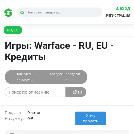
ВХОД
РЕГИСТРАЦИЯ
RU, EU
Игры: Warface - RU, EU -
Кредиты
Как здесь
Как здесь продавать
покупать?
?
Найти
Продают:
0 лотов
Хочу
На сумму:
0
продать