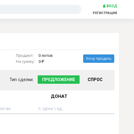
ВХОД
РЕГИСТРАЦИЯ
Продают:
0 лотов
Хочу продать
На сумму:
0
Тип сделки:
ПРЕДЛОЖЕНИЕ
СПРОС
ДОНАТ
ол-во
⇅
Цена \ ед.