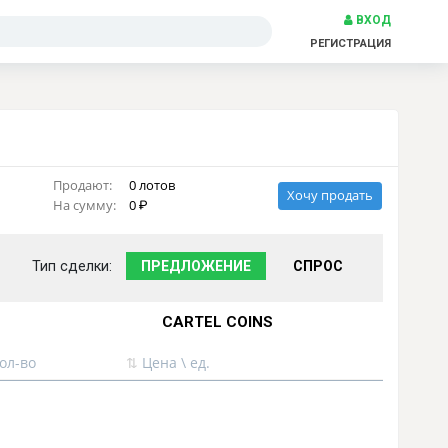
ВХОД
РЕГИСТРАЦИЯ
Продают:
0 лотов
Хочу продать
На сумму:
0
Тип сделки:
ПРЕДЛОЖЕНИЕ
СПРОС
CARTEL COINS
ол-во
⇅
Цена \ ед.