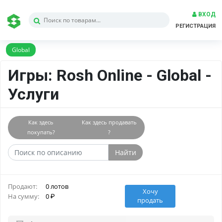
ВХОД
РЕГИСТРАЦИЯ
Global
Игры: Rosh Online - Global -
Услуги
Как здесь
Как здесь продавать
покупать?
?
Найти
Продают:
0 лотов
Хочу
На сумму:
0
продать