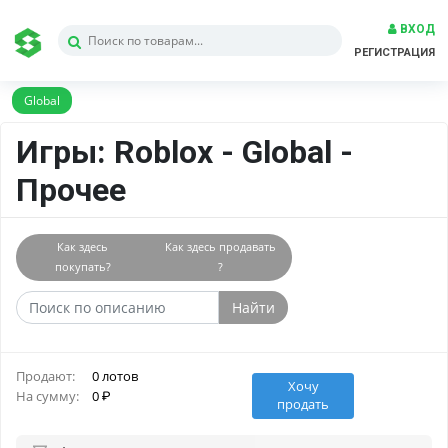
ВХОД
РЕГИСТРАЦИЯ
Global
Игры: Roblox - Global -
Прочее
Как здесь
Как здесь продавать
покупать?
?
Найти
Продают:
0 лотов
Хочу
На сумму:
0
продать