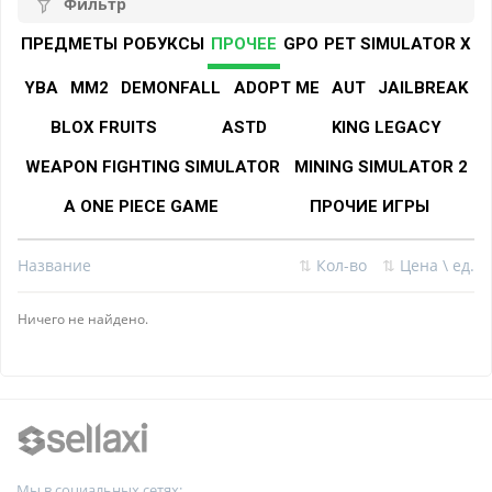
Фильтр
ПРЕДМЕТЫ
РОБУКСЫ
ПРОЧЕЕ
GPO
PET SIMULATOR X
YBA
MM2
DEMONFALL
ADOPT ME
AUT
JAILBREAK
BLOX FRUITS
ASTD
KING LEGACY
WEAPON FIGHTING SIMULATOR
MINING SIMULATOR 2
A ONE PIECE GAME
ПРОЧИЕ ИГРЫ
Название
⇅
Кол-во
⇅
Цена \ ед.
Ничего не найдено.
Мы в социальных сетях: