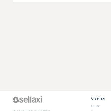
О Sellaxi
О нас