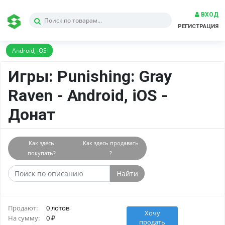
ВХОД
РЕГИСТРАЦИЯ
Android, iOS
Игры: Punishing: Gray
Raven - Android, iOS -
Донат
Как здесь
Как здесь продавать
покупать?
?
Найти
Продают:
0 лотов
Хочу
На сумму:
0
продать