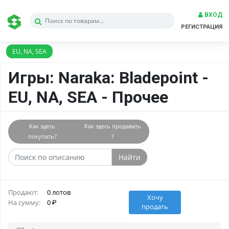
ВХОД
РЕГИСТРАЦИЯ
EU, NA, SEA
Игры: Naraka: Bladepoint -
EU, NA, SEA - Прочее
Как здесь
Как здесь продавать
покупать?
?
Найти
Продают:
0 лотов
Хочу
На сумму:
0
продать