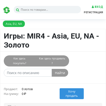
ВХОД
РЕГИСТРАЦИЯ
Asia, EU, NA
Игры: MIR4 - Asia, EU, NA -
Золото
Как здесь
Как здесь продавать
покупать?
?
Найти
Продают:
0 лотов
Хочу
На сумму:
0
продать