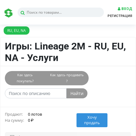
ВХОД
РЕГИСТРАЦИЯ
RU, EU, NA
Игры: Lineage 2M - RU, EU,
NA - Услуги
Как здесь
Как здесь продавать
покупать?
?
Найти
Продают:
0 лотов
Хочу
На сумму:
0
продать