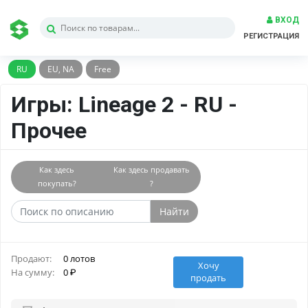
ВХОД
РЕГИСТРАЦИЯ
RU
EU, NA
Free
Игры: Lineage 2 - RU -
Прочее
Как здесь
Как здесь продавать
покупать?
?
Найти
Продают:
0 лотов
Хочу
На сумму:
0
продать