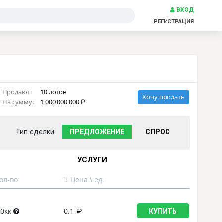
ВХОД
РЕГИСТРАЦИЯ
Продают:
10 лотов
Хочу продать
На сумму:
1 000 000 000
Тип сделки:
ПРЕДЛОЖЕНИЕ
СПРОС
УСЛУГИ
ол-во
⇅
Цена \ ед.
00кк
0.1
КУПИТЬ