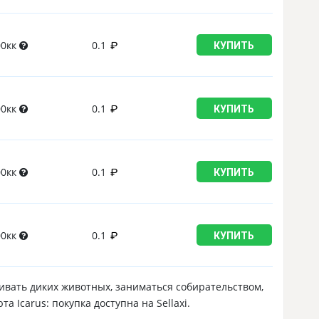
00кк
0.1
КУПИТЬ
00кк
0.1
КУПИТЬ
00кк
0.1
КУПИТЬ
00кк
0.1
КУПИТЬ
ивать диких животных, заниматься собирательством,
 Icarus: покупка доступна на Sellaxi.