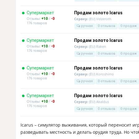
Супермаркет
Продам золото Icarus
Отзывы:
/
+10
-0
Сервер:
(EU) Velzeroth
176 товаров
ручная
0 отзывов
0 продаж
Супермаркет
Продам золото Icarus
Отзывы:
/
+10
-0
Сервер:
(EU) Raken
176 товаров
ручная
0 отзывов
0 продаж
Супермаркет
Продам золото Icarus
Отзывы:
/
+10
-0
Сервер:
(EU) Koroshimo
176 товаров
ручная
0 отзывов
0 продаж
Супермаркет
Продам золото Icarus
Отзывы:
/
+10
-0
Сервер:
(EU) Akaldus
176 товаров
ручная
0 отзывов
0 продаж
Icarus – симулятор выживания, который переносит и
разведывать местность и делать орудия труда. Но что