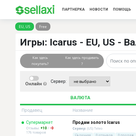
ПАРТНЕРКА
НОВОСТИ
ПОМОЩЬ
EU, US
Free
Игры: Icarus - EU, US - В
Как здесь
Как здесь продавать
покупать?
?
Сервер:
Онлайн
ВАЛЮТА
Продавец
Название
Супермаркет
Продам золото Icarus
Отзывы:
/
+10
-0
Сервер:
(US) Teleo
176 товаров
ручная
0 отзывов
0 продаж