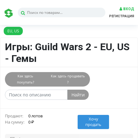
ВХОД
РЕГИСТРАЦИЯ
EU, US
Игры: Guild Wars 2 - EU, US
- Гемы
Как здесь
Как здесь продавать
покупать?
?
Найти
Продают:
0 лотов
Хочу
На сумму:
0
продать