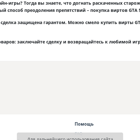
йн-игры? Тогда вы знаете, что догнать раскаченных старо
ый способ преодоления препятствий – покупка виртов GTA 5
я сделка защищена гарантом. Можно смело купить вирты GTA
товаров: заключайте сделку и возвращайтесь к любимой иг
Помощь
FAQ
Для дальнейшего использования сайта