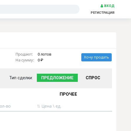
ВХОД
РЕГИСТРАЦИЯ
Продают:
0 лотов
Хочу продать
На сумму:
0
Тип сделки:
ПРЕДЛОЖЕНИЕ
СПРОС
ПРОЧЕЕ
ол-во
⇅
Цена \ ед.