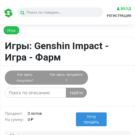
ВХОД
РЕГИСТРАЦИЯ
Игра
Игры: Genshin Impact -
Игра - Фарм
Как здесь
Как здесь продавать
покупать?
?
Найти
Продают:
0 лотов
Хочу
На сумму:
0
продать