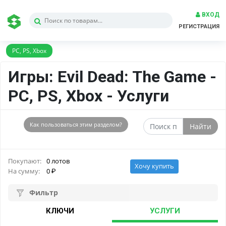
ВХОД
РЕГИСТРАЦИЯ
PC, PS, Xbox
Игры: Evil Dead: The Game -
PC, PS, Xbox - Услуги
Как пользоваться этим разделом?
Найти
Покупают:
0 лотов
Хочу купить
На сумму:
0
Фильтр
КЛЮЧИ
УСЛУГИ