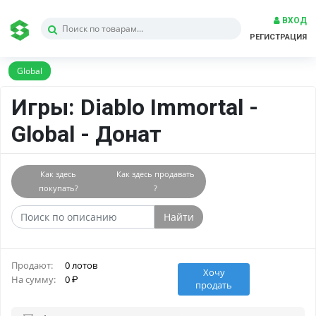
ВХОД
РЕГИСТРАЦИЯ
Global
Игры: Diablo Immortal -
Global - Донат
Как здесь
Как здесь продавать
покупать?
?
Найти
Продают:
0 лотов
Хочу
На сумму:
0
продать