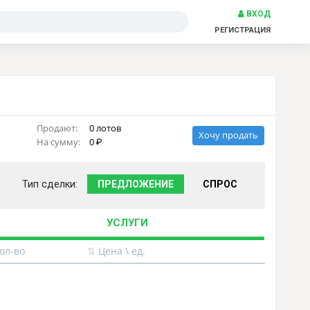
ВХОД
РЕГИСТРАЦИЯ
Продают:
0 лотов
Хочу продать
На сумму:
0
Тип сделки:
ПРЕДЛОЖЕНИЕ
СПРОС
УСЛУГИ
ол-во
⇅
Цена \ ед.