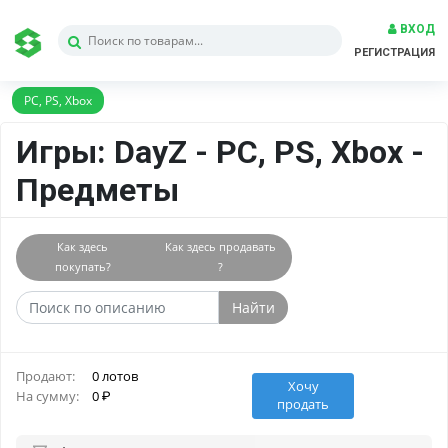
ВХОД
РЕГИСТРАЦИЯ
PC, PS, Xbox
Игры: DayZ - PC, PS, Xbox -
Предметы
Как здесь
Как здесь продавать
покупать?
?
Найти
Продают:
0 лотов
Хочу
На сумму:
0
продать