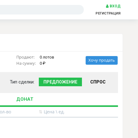
ВХОД
РЕГИСТРАЦИЯ
Продают:
0 лотов
Хочу продать
На сумму:
0
Тип сделки:
ПРЕДЛОЖЕНИЕ
СПРОС
ДОНАТ
ол-во
⇅
Цена \ ед.