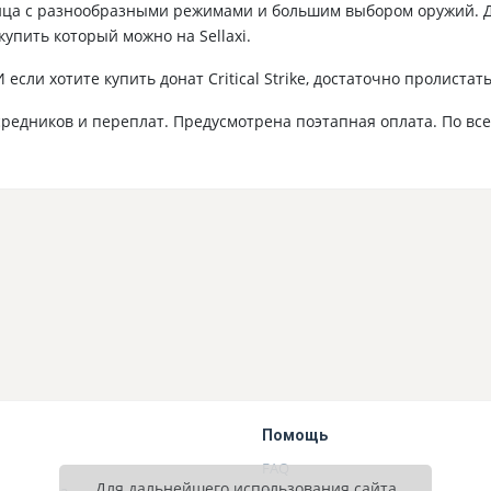
о лица с разнообразными режимами и большим выбором оружий. 
 купить который можно на Sellaxi.
сли хотите купить донат Critical Strike, достаточно пролист
осредников и переплат. Предусмотрена поэтапная оплата. По в
Помощь
FAQ
Для дальнейшего использования сайта