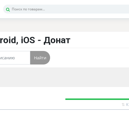
droid, iOS - Донат
Найти
⇅
К