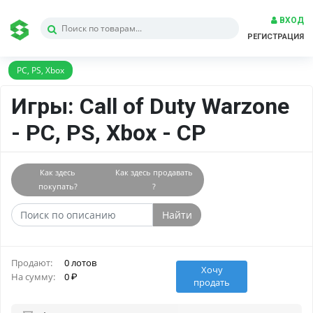
ВХОД
РЕГИСТРАЦИЯ
PC, PS, Xbox
Игры: Call of Duty Warzone
- PC, PS, Xbox - CP
Как здесь
Как здесь продавать
покупать?
?
Найти
Продают:
0 лотов
Хочу
На сумму:
0
продать