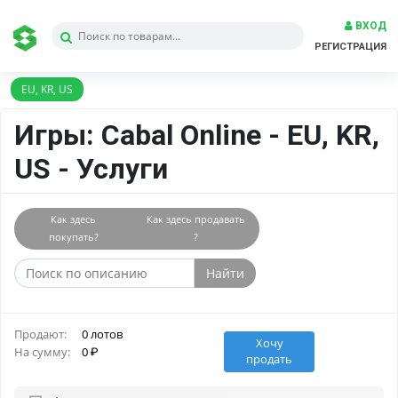
ВХОД
РЕГИСТРАЦИЯ
EU, KR, US
Игры: Cabal Online - EU, KR,
US - Услуги
Как здесь
Как здесь продавать
покупать?
?
Найти
Продают:
0 лотов
Хочу
На сумму:
0
продать