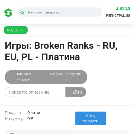
ВХОД
РЕГИСТРАЦИЯ
RU, EU, PL
Игры: Broken Ranks - RU,
EU, PL - Платина
Как здесь
Как здесь продавать
покупать?
?
Найти
Продают:
0 лотов
Хочу
На сумму:
0
продать