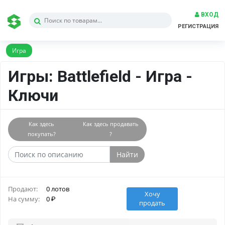
ВХОД
РЕГИСТРАЦИЯ
Игра
Игры: Battlefield - Игра -
Ключи
Как здесь
Как здесь продавать
покупать?
?
Найти
Продают:
0 лотов
Хочу
На сумму:
0
продать