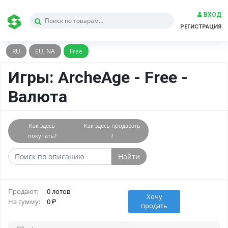
ВХОД
РЕГИСТРАЦИЯ
RU
EU, NA
Free
Игры: ArcheAge - Free -
Валюта
Как здесь
Как здесь продавать
покупать?
?
Найти
Продают:
0 лотов
Хочу
На сумму:
0
продать