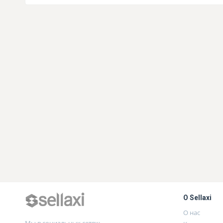
О Sellaxi
О нас