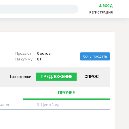
ВХОД
РЕГИСТРАЦИЯ
Продают:
0 лотов
Хочу продать
На сумму:
0
Тип сделки:
ПРЕДЛОЖЕНИЕ
СПРОС
ПРОЧЕЕ
ол-во
⇅
Цена \ ед.