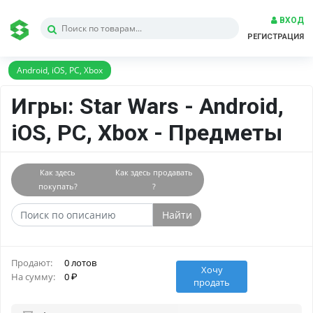
ВХОД
РЕГИСТРАЦИЯ
Android, iOS, PC, Xbox
Игры: Star Wars - Android,
iOS, PC, Xbox - Предметы
Как здесь
Как здесь продавать
покупать?
?
Найти
Продают:
0 лотов
Хочу
На сумму:
0
продать